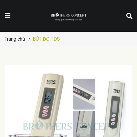
Trang chủ
/
BÚT ĐO TDS