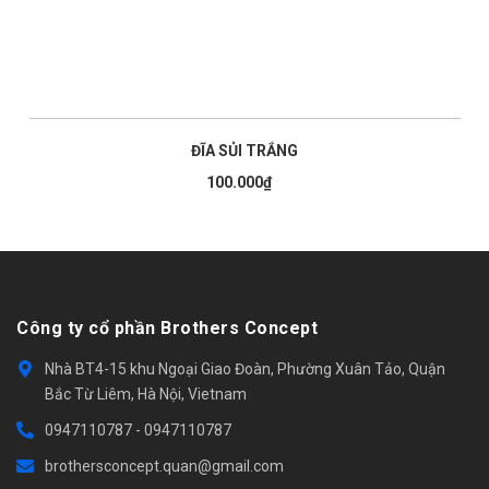
ĐĨA SỦI TRẮNG
100.000₫
Công ty cổ phần Brothers Concept
Nhà BT4-15 khu Ngoại Giao Đoàn, Phường Xuân Tảo, Quận
Bắc Từ Liêm, Hà Nội, Vietnam
0947110787
-
0947110787
brothersconcept.quan@gmail.com