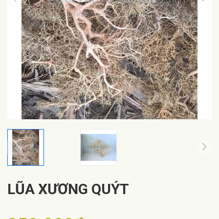
LŨA XƯƠNG QUÝT