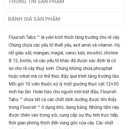
THÔNG TIN SẢN PHẨM
ĐÁNH GIÁ SẢN PHẨM
Flourish Tabs ™ là viên kích thích tăng trưởng cho rễ cây.
Chúng chứa các yếu tố thiết yếu, axit amin và vitamin. Họ
rất giàu sắt, mangan, magiê, canxi, kali, inositol, choline
B 12, biotin, và các yếu tố khác đã được xác định là có
lợi cho rễ cây thuỷ sinh. Chúng không chứa phosphat
hoặc nitrat mà có thể thúc đẩy quá trình tăng trưởng tảo.
Mỗi gói 10 viên thuốc xử lý một giường thực vật 12×30
inch hai lần. Hoàn hảo cho người mới bắt đầu, Flourish
Tabs ™ chứa tất cả các chất dinh dưỡng được tìm thấy
trong Flourish ™ ở dạng khô, dạng bảng. Những tấm này
được chèn vào trong sỏi, cung cấp sự thụ tinh trực tiếp,
thời gian phóng thích đến vùng gốc của cây. Các chất