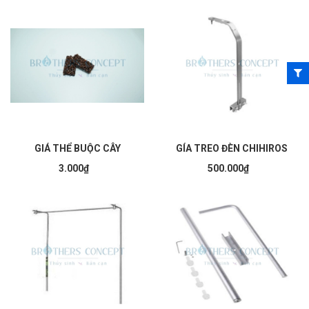
GIÁ THỂ BUỘC CÂY
GÍA TREO ĐÈN CHIHIROS
3.000₫
500.000₫