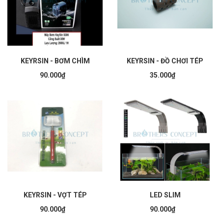
KEYRSIN - BƠM CHÌM
KEYRSIN - ĐỒ CHƠI TÉP
90.000₫
35.000₫
KEYRSIN - VỢT TÉP
LED SLIM
90.000₫
90.000₫