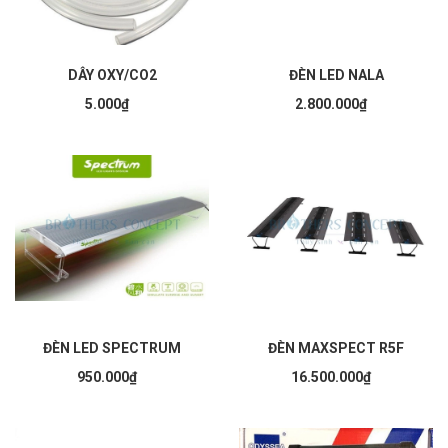
DÂY OXY/CO2
ĐÈN LED NALA
5.000₫
2.800.000₫
ĐÈN LED SPECTRUM
ĐÈN MAXSPECT R5F
950.000₫
16.500.000₫