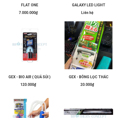
FLAT ONE
GALAXY LED LIGHT
7.000.000₫
Liên hệ
GEX - BIO AIR ( QUẢ SỦI )
GEX - BÔNG LỌC THÁC
120.000₫
20.000₫