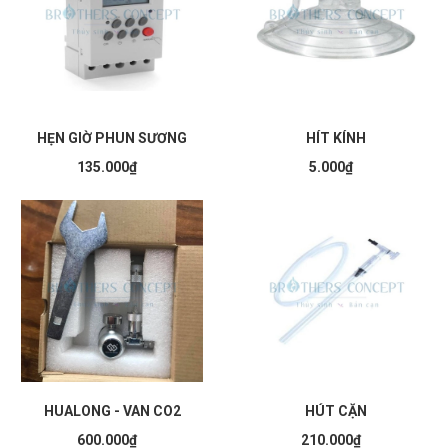
HẸN GIỜ PHUN SƯƠNG
HÍT KÍNH
135.000₫
5.000₫
HUALONG - VAN CO2
HÚT CẶN
600.000₫
210.000₫