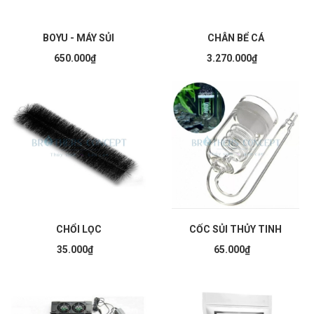
BOYU - MÁY SỦI
CHÂN BỂ CÁ
650.000₫
3.270.000₫
CHỔI LỌC
CỐC SỦI THỦY TINH
35.000₫
65.000₫