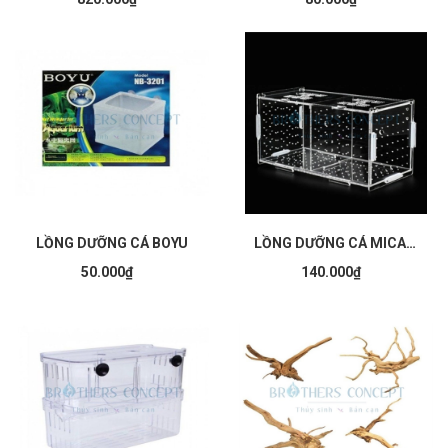
LỒNG DƯỠNG CÁ BOYU
LỒNG DƯỠNG CÁ MICA 30CM
50.000₫
140.000₫