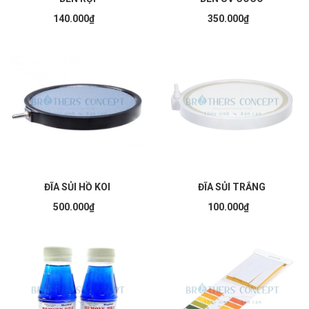
140.000₫
350.000₫
ĐĨA SỦI HỒ KOI
ĐĨA SỦI TRẮNG
500.000₫
100.000₫