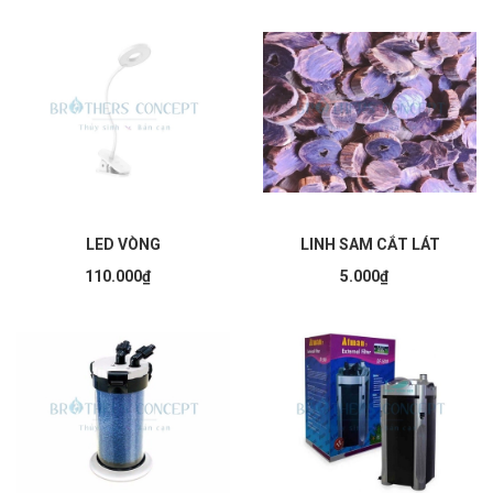
LED VÒNG
LINH SAM CẮT LÁT
110.000₫
5.000₫