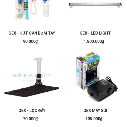
GEX - HÚT CẶN BƠM TAY
GEX - LED LIGHT
90.000₫
1.800.000₫
GEX - LỌC ĐÁY
GEX MÁY SỦI
70.000₫
105.000₫