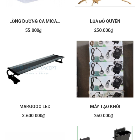
LỒNG DƯỠNG CÁ MICA BREEDER BOX
LŨA ĐỖ QUYÊN
55.000₫
250.000₫
MARGGOO LED
MÁY TẠO KHÓI
3.600.000₫
250.000₫