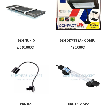
ĐÈN NUNIQ
ĐÈN ODYSSEA - COMPACT
2.620.000₫
420.000₫
ĐÈN RỌI
ĐÈN UV COCO