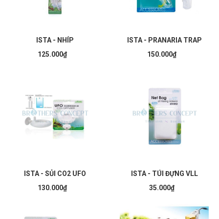
ISTA - NHÍP
ISTA - PRANARIA TRAP
125.000₫
150.000₫
ISTA - SỦI CO2 UFO
ISTA - TÚI ĐỰNG VLL
130.000₫
35.000₫