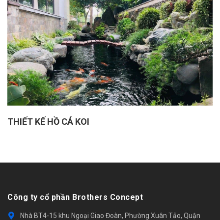
THIẾT KẾ HỒ CÁ KOI
Công ty cổ phần Brothers Concept
Nhà BT4-15 khu Ngoại Giao Đoàn, Phường Xuân Tảo, Quận