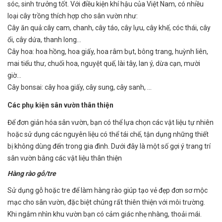
sóc, sinh trưởng tốt. Với điều kiện khí hậu của Việt Nam, có nhiều
loại cây trồng thích hợp cho sân vườn như:
Cây ăn quả:cây cam, chanh, cây táo, cây lựu, cây khế, cóc thái, cây
ổi, cây dứa, thanh long…
Cây hoa: hoa hồng, hoa giấy, hoa râm bụt, bông trang, huỳnh liên,
mai tiểu thư, chuối hoa, nguyệt quế, lài tây, lan ý, dừa cạn, mười
giờ…
Cây bonsai: cây hoa giấy, cây sung, cây sanh, …
Các phụ kiện sân vườn thân thiện
Để đơn giản hóa sân vườn, bạn có thể lựa chọn các vật liệu tự nhiên
hoặc sử dụng các nguyên liệu có thể tái chế, tận dụng những thiết
bị không dùng đến trong gia đình. Dưới đây là một số gợi ý trang trí
sân vườn bằng các vật liệu thân thiện
Hàng rào gỗ/tre
Sử dụng gỗ hoặc tre để làm hàng rào giúp tạo vẻ đẹp đơn sơ mộc
mạc cho sân vườn, đặc biệt chúng rất thiên thiện với môi trường.
Khi ngắm nhìn khu vườn bạn có cảm giác nhẹ nhàng, thoải mái.